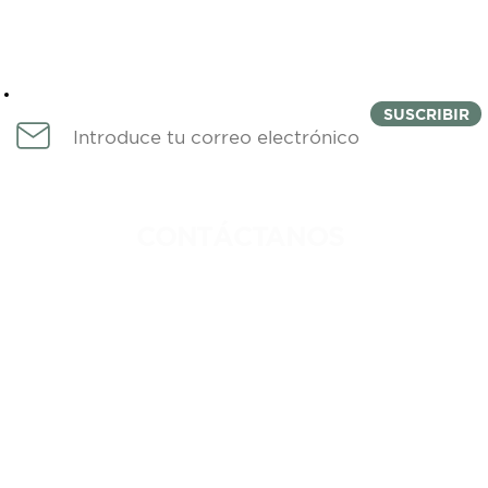
Newsletter
SUSCRIBIR
CONTÁCTANOS
IDAD
744 222 1764
DICIONES
INFO@COLMENACOWORKING.C
ROS
FERNANDO DE MAGALLANES 1,
EDIFICIO CUCHILLA, NIVEL 4,
FRACCIONAMIENTO COSTA AZUL