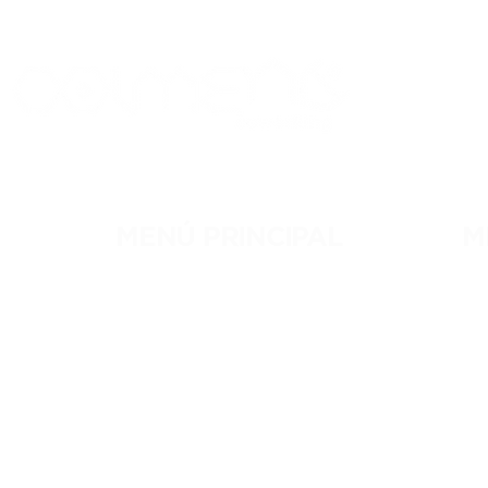
MENÚ PRINCIPAL
M
NOSOTROS
RE
MEMBRESÍAS
C
EVENTOS
C
BLOG
R
CONTACTO