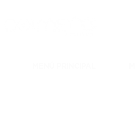
MENÚ PRINCIPAL
M
NOSOTROS
RE
MEMBRESÍAS
C
EVENTOS
C
BLOG
R
CONTACTO