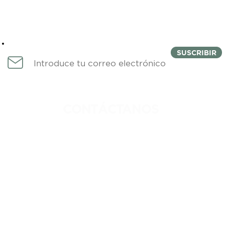
Newsletter
SUSCRIBIR
CONTÁCTANOS
IDAD
744 222 1764
DICIONES
INFO@COLMENACOWORKING.C
ROS
FERNANDO DE MAGALLANES 1,
EDIFICIO CUCHILLA, NIVEL 4,
FRACCIONAMIENTO COSTA AZUL