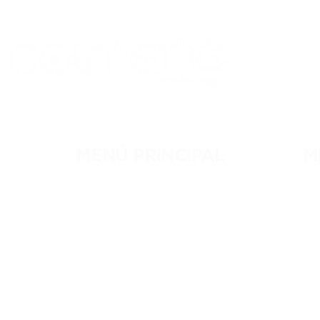
MENÚ PRINCIPAL
M
NOSOTROS
RE
MEMBRESÍAS
C
EVENTOS
C
BLOG
R
CONTACTO