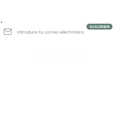
Newsletter
SUSCRIBIR
CONTÁCTANOS
IDAD
744 222 1764
DICIONES
INFO@COLMENACOWORKING.C
ROS
FERNANDO DE MAGALLANES 1,
EDIFICIO CUCHILLA, NIVEL 4,
FRACCIONAMIENTO COSTA AZUL