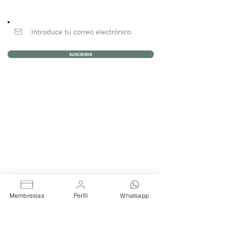
Newsletter
SUSCRIBIR
MENÚ PRINCIPAL
NOSOTROS
MEMBRESÍAS
EVENTOS
BLOG
CONTACTO
MEMBRESÍAS
RENTA DE OFICINAS
COWORKING FIJO
COWORKING LIBRE
Membresías
Perfil
Whatsapp
RENTA DE SALAS