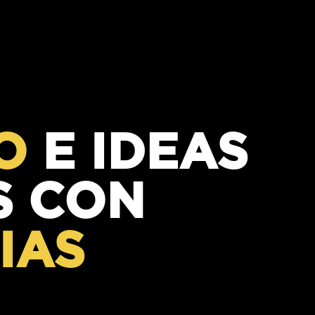
O
E IDEAS
S CON
IAS