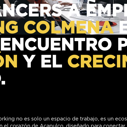
ANCERS A EMP
NG COLMENA
E
 ENCUENTRO 
ÓN
Y EL
CRECI
.
king no es solo un espacio de trabajo, es un eco
n el corazón de Acapulco, diseñado para conectar 