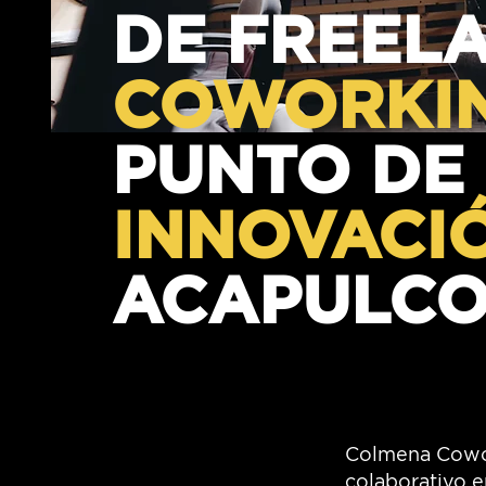
DE FREEL
COWORKI
PUNTO DE
INNOVACI
ACAPULCO
Colmena Cowor
colaborativo e