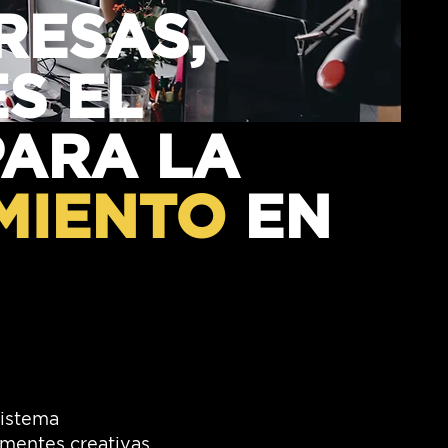
RESAS,
S EL
PARA LA
MIENTO
EN
sistema
mentes creativas,