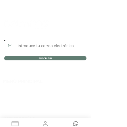
Newsletter
SUSCRIBIR
MENÚ PRINCIPAL
NOSOTROS
MEMBRESÍAS
EVENTOS
BLOG
CONTACTO
MEMBRESÍAS
RENTA DE OFICINAS