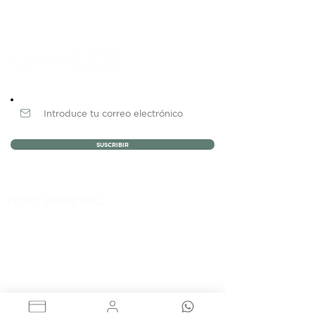
Newsletter
SUSCRIBIR
MENÚ PRINCIPAL
NOSOTROS
MEMBRESÍAS
EVENTOS
BLOG
CONTACTO
MEMBRESÍAS
RENTA DE OFICINAS