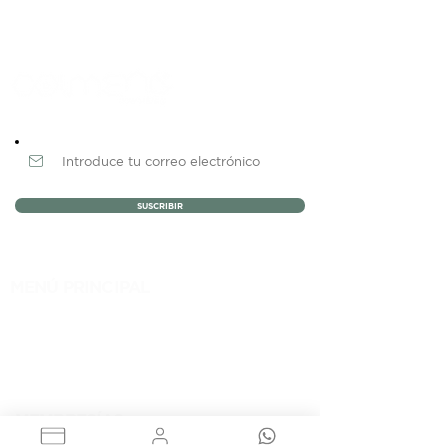
Newsletter
SUSCRIBIR
MENÚ PRINCIPAL
NOSOTROS
MEMBRESÍAS
EVENTOS
BLOG
CONTACTO
MEMBRESÍAS
RENTA DE OFICINAS