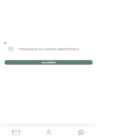
Newsletter
SUSCRIBIR
MENÚ PRINCIPAL
NOSOTROS
MEMBRESÍAS
EVENTOS
BLOG
CONTACTO
MEMBRESÍAS
RENTA DE OFICINAS