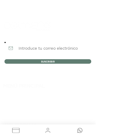
Newsletter
SUSCRIBIR
MENÚ PRINCIPAL
NOSOTROS
MEMBRESÍAS
EVENTOS
BLOG
CONTACTO
MEMBRESÍAS
RENTA DE OFICINAS