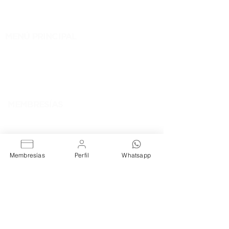
MENÚ PRINCIPAL
NOSOTROS
MEMBRESÍAS
EVENTOS
BLOG
CONTACTO
MEMBRESÍAS
RENTA DE OFICINAS
COWORKING FIJO
COWORKING LIBRE
RENTA DE SALAS
Membresías
Perfil
Whatsapp
AVISOS
AVISO DE PRIVACIDAD
TÉRMINOS Y
CONDICIONES
ÚNETE A NOSOTROS