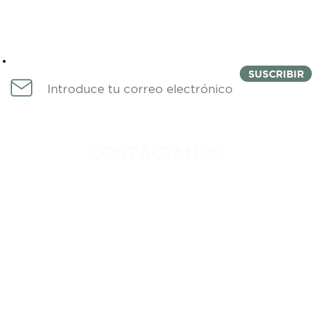
Newsletter
SUSCRIBIR
CONTÁCTANOS
IDAD
744 222 1764
DICIONES
INFO@COLMENACOWORKING.C
ROS
FERNANDO DE MAGALLANES 1,
EDIFICIO CUCHILLA, NIVEL 4,
FRACCIONAMIENTO COSTA AZUL