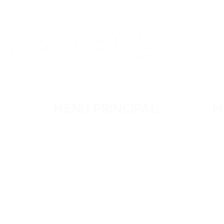
MENÚ PRINCIPAL
M
NOSOTROS
RE
MEMBRESÍAS
C
EVENTOS
C
BLOG
R
CONTACTO