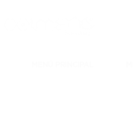
MENÚ PRINCIPAL
M
NOSOTROS
RE
MEMBRESÍAS
C
EVENTOS
C
BLOG
R
CONTACTO