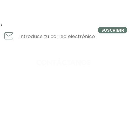
Newsletter
SUSCRIBIR
CONTÁCTANOS
IDAD
744 222 1764
DICIONES
INFO@COLMENACOWORKING.C
ROS
FERNANDO DE MAGALLANES 1,
EDIFICIO CUCHILLA, NIVEL 4,
FRACCIONAMIENTO COSTA AZUL