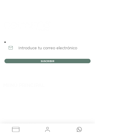
Newsletter
SUSCRIBIR
MENÚ PRINCIPAL
NOSOTROS
MEMBRESÍAS
EVENTOS
BLOG
CONTACTO
MEMBRESÍAS
RENTA DE OFICINAS