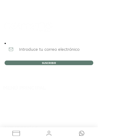
Newsletter
SUSCRIBIR
MENÚ PRINCIPAL
NOSOTROS
MEMBRESÍAS
EVENTOS
BLOG
CONTACTO
MEMBRESÍAS
RENTA DE OFICINAS