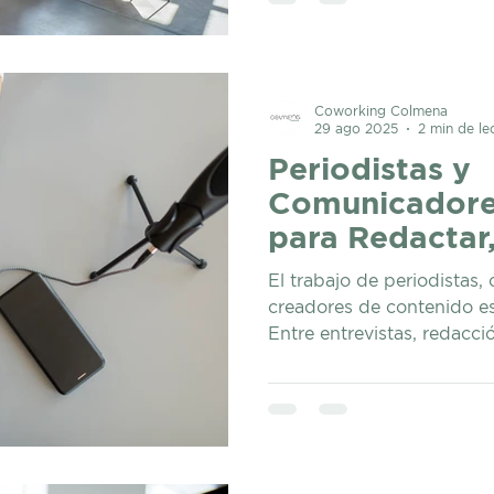
que la productividad pue
Ya sea que estés de viaje
simplemente necesitas un
rutina de home office, el
Colmena es una solución s
Coworking Colmena
29 ago 2025
2 min de le
Periodistas y
Comunicadore
para Redactar,
Crear Conteni
El trabajo de periodistas
creadores de contenido e
Entre entrevistas, redacción