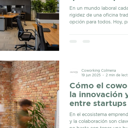
trabajo
En un mundo laboral cada
rigidez de una oficina trad
opción para todos. Hoy, p
independientes, pequeñas
buscan soluciones más ágil
permitan adaptarse a un 
comprometer su productiv
rentar oficinas por horas o días se ha con
una excelente alternativa.
te contamos las principale
Coworking Colmena
19 jun 2025
2 min de lect
Cómo el cowor
la innovación 
entre startups
emprendedor
En el ecosistema emprende
y la colaboración son clav