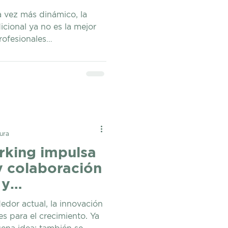
 vez más dinámico, la
icional ya no es la mejor
rofesionales
 empresas y corporativos
es y rentables , que les
entorno cambiante sin
idad. En este contexto,
vertido en
 ¿Por qué? A continuación,
s ventajas de es
ura
king impulsa
y colaboración
 y
es
dor actual, la innovación
es para el crecimiento. Ya