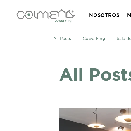
NOSOTROS
M
All Posts
Coworking
Sala d
Emprendimiento
All Post