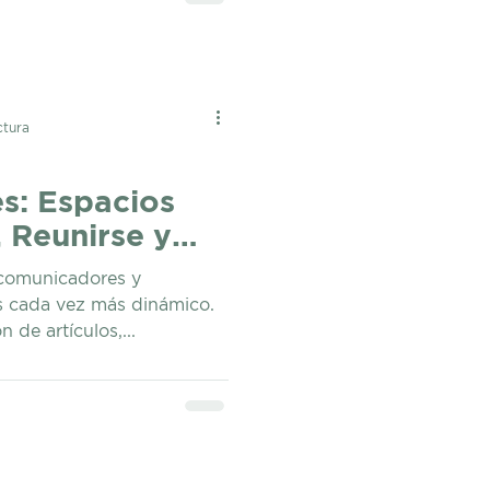
de esfumarse rápidamente.
, de paso por Acapulco o
 cambio de ambiente de tu
 Day Pass de Coworking
i
ctura
s: Espacios
 Reunirse y
do
, comunicadores y
s cada vez más dinámico.
 de artículos,...