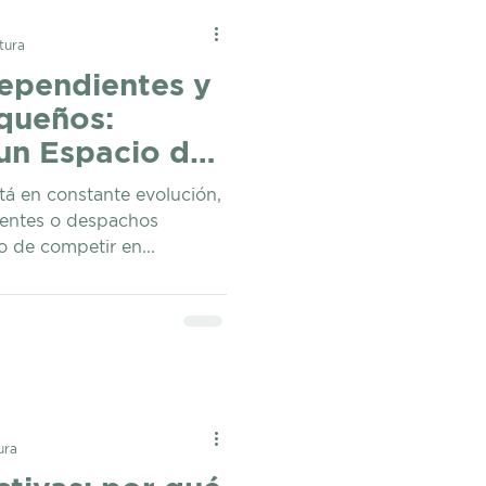
tura
ependientes y
queños:
 un Espacio de
artido
stá en constante evolución,
ientes o despachos
o de competir en...
ura