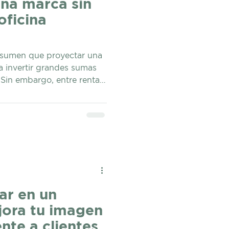
na marca sin
oficina
sumen que proyectar una
a invertir grandes sumas
. Sin embargo, entre renta,
rnet, mantenimiento y
estos gastos pueden
importante desde las
o. Hoy la realidad es
tivas que permiten operar,
cer la presencia de tu marca
 valiosos
ar en un
ora tu imagen
ente a clientes