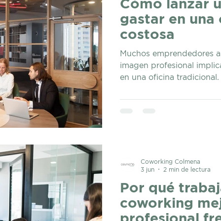
Cómo lanzar u
gastar en una 
costosa
Muchos emprendedores a
imagen profesional implic
en una oficina tradicional
mobiliario, servicios, inte
contratos a largo plazo, 
convertirse en una carga 
primeras etapas del negoci
diferente. Existen alterna
atender clientes y fortale
sin comprometer recursos
Coworking Colmena
3 jun
2 min de lectura
Por qué trabaj
coworking mej
profesional fr