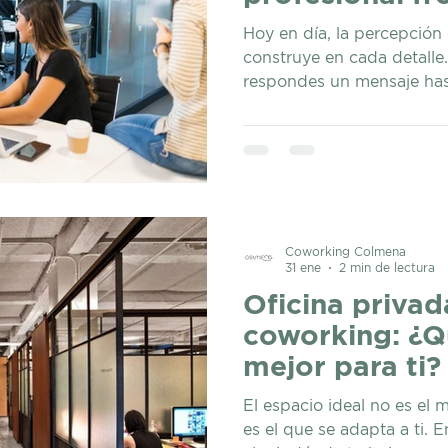
Hoy en día, la percepción
construye en cada detalle
respondes un mensaje has
recibes una reunión import
emprendedor, consultor, f
empresa en crecimiento, e
puede influir directament
generas. Por eso, cada ve
trabajar desde un coworki
hacerlo desde casa, cafete
Coworking Colmena
31 ene
2 min de lectura
improvisados.
Oficina privad
coworking: ¿Q
mejor para ti?
El espacio ideal no es el 
es el que se adapta a ti. 