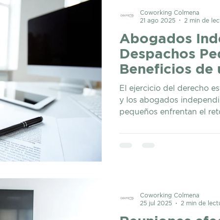
Coworking Colmena
21 ago 2025
2 min de lec
Abogados Ind
Despachos Pe
Beneficios de
Trabajo Comp
El ejercicio del derecho e
y los abogados independ
pequeños enfrentan el ret
Coworking Colmena
25 jul 2025
2 min de lect