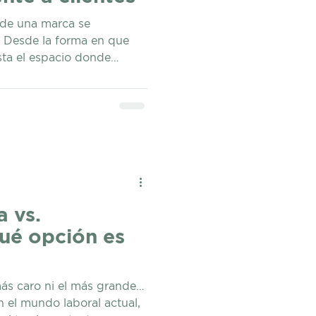
 de una marca se
. Desde la forma en que
ta el espacio donde
ante. Si eres
reelancer o diriges una
l entorno donde trabajas
e en la confianza que
z más profesionales eligen
ng profesional en lugar de
rías o espacios
a vs.
ué opción es
más caro ni el más grande…
En el mundo laboral actual,